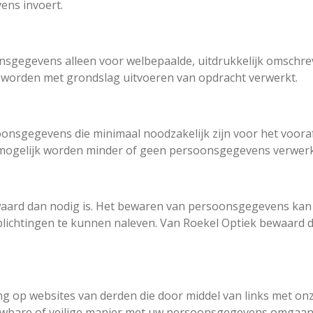
ns invoert.
onsgegevens alleen voor welbepaalde, uitdrukkelijk omschr
worden met grondslag uitvoeren van opdracht verwerkt.
onsgegevens die minimaal noodzakelijk zijn voor het vooraf
mogelijk worden minder of geen persoonsgegevens verwerk
ard dan nodig is. Het bewaren van persoonsgegevens kan 
plichtingen te kunnen naleven. Van Roekel Optiek bewaard d
ng op websites van derden die door middel van links met onz
wbare of veilige manier met uw persoonsgegevens omgaan. 