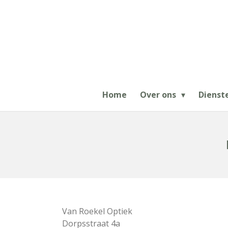
Ga
direct
naar
de
hoofdinhoud
Home
Over ons
Dienst
Van Roekel Optiek
Dorpsstraat 4a