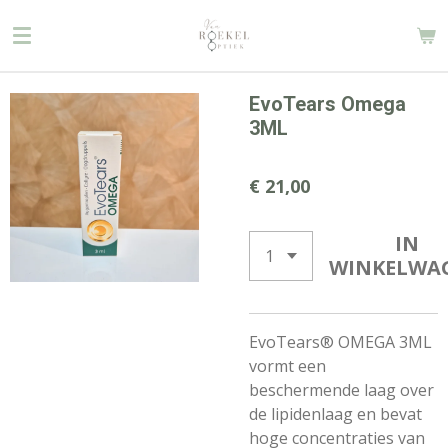
Ga
direct
naar
de
EvoTears Omega
hoofdinhoud
3ML
€ 21,00
IN
WINKELWA
EvoTears® OMEGA 3ML
vormt een
beschermende laag over
de lipidenlaag en bevat
hoge concentraties van