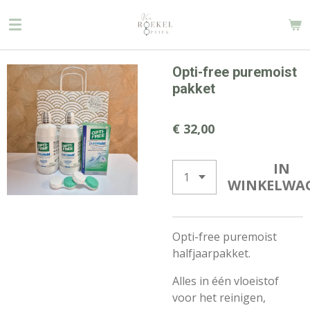
Ga
direct
naar
de
Opti-free puremoist
hoofdinhoud
pakket
€ 32,00
IN
WINKELWA
Opti-free puremoist
halfjaarpakket.
Alles in één vloeistof
v
oor het reinigen,